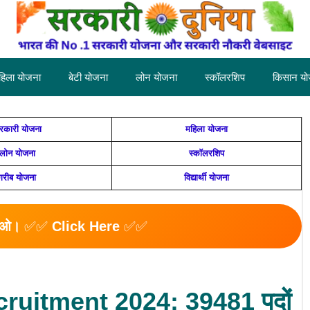
हिला योजना
बेटी योजना
लोन योजना
स्कॉलरशिप
किसान यो
रकारी योजना
महिला योजना
लोन योजना
स्कॉलरशिप
गरीब योजना
विद्यार्थी योजना
माओ।
✅✅
Click Here
✅✅
uitment 2024: 39481 पदों