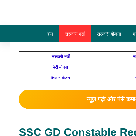
Skip
to
content
होम
सरकारी भर्ती
सरकारी योजना
म
सरकारी भर्ती
स
बेटी योजना
किसान योजना
न्यूज़ पढ़ो और पैसे क
SSC GD Constable Recr