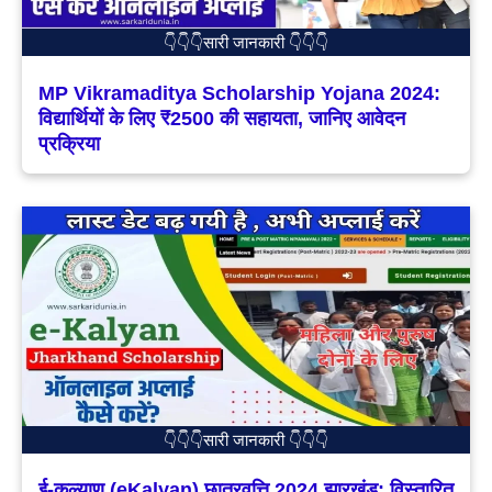
👇👇👇सारी जानकारी 👇👇👇
MP Vikramaditya Scholarship Yojana 2024:
विद्यार्थियों के लिए ₹2500 की सहायता, जानिए आवेदन
प्रक्रिया
👇👇👇सारी जानकारी 👇👇👇
ई-कल्याण (eKalyan) छात्रवृत्ति 2024 झारखंड: विस्तारित