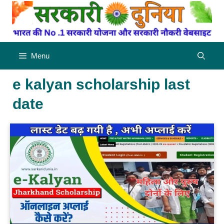
Skip
to
content
Menu
e kalyan scholarship last
date