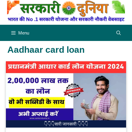
Skip
to
content
Menu
Aadhaar card loan
👇👇👇सारी जानकारी 👇👇👇